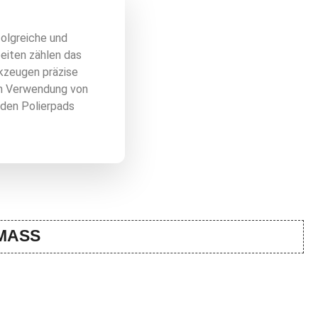
folgreiche und
eiten zählen das
rkzeugen präzise
ch Verwendung von
rden Polierpads
MASS